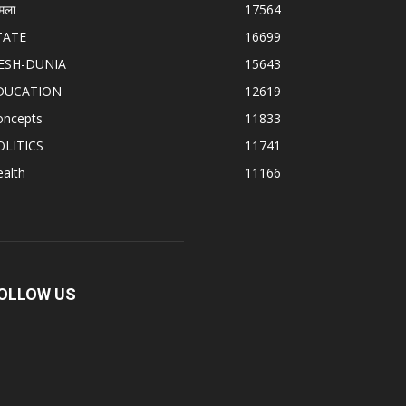
मला
17564
TATE
16699
ESH-DUNIA
15643
DUCATION
12619
oncepts
11833
OLITICS
11741
alth
11166
OLLOW US