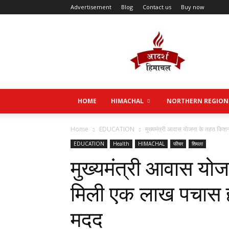
Advertisement
Blog
Contact us
Buy now
Aadarsh
Himachal
HOME
HIMACHAL
NORTHERN REGION
Home
EDUCATION
मुख्यमंत्री आवास योजना के तहत किश
EDUCATION
Health
HIMACHAL
फीचर
शिमला
मुख्यमंत्री आवास य
मिली एक लाख पचास ह
मदद