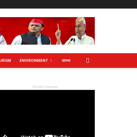
URISM
ENVIRONMENT
आस्था
Shoolini University