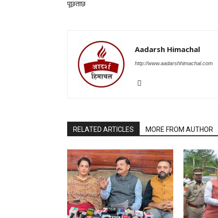
पूछताछ
Aadarsh Himachal
http://www.aadarshhimachal.com
RELATED ARTICLES
MORE FROM AUTHOR