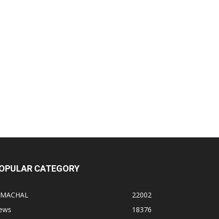
OPULAR CATEGORY
IMACHAL
22002
ews
18376