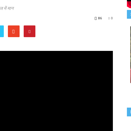
में मान
86
0