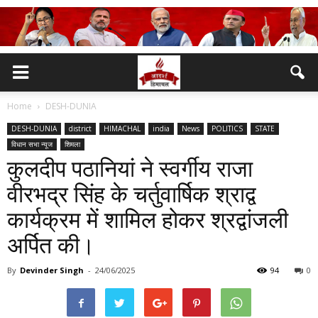
Home
DESH-DUNIA
DESH-DUNIA
district
HIMACHAL
india
News
POLITICS
STATE
विधान सभा न्यूज
शिमला
कुलदीप पठानियां ने स्वर्गीय राजा
वीरभद्र सिंह के चर्तुवार्षिक श्राद्व
कार्यक्रम में शामिल होकर श्रद्वांजली
अर्पित की।
By
Devinder Singh
-
24/06/2025
94
0