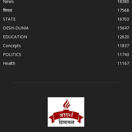
News
18380
शिमला
17568
STATE
16703
DESH-DUNIA
15647
EDUCATION
12620
Concepts
11837
POLITICS
11743
Health
11167