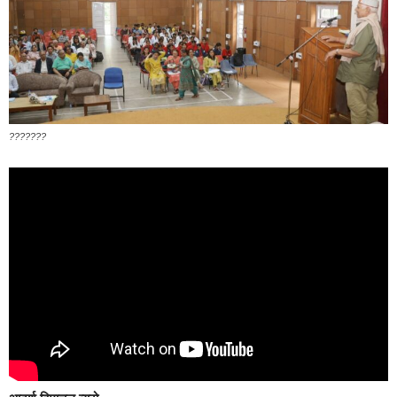
???????