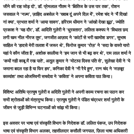
जीने की राह जोड़ दो’, डॉ. प्रेमलाल गौतम ने ‘क्षितिज के उस पार तक’, रोशन
जसवाल ने ‘नज़्म’, ज़ाहिद अबसेल ने ‘ख्वाब दूं अपने दिल में’, रमेश चंद ने ‘मैं दिखां
नां क्या’, प्रभात शर्मा ने ‘आया सावन’, हरिराम धीमान ने ‘आंखो देखा झूठ’, ज्योति
प्रकाश ने ‘यह दौर’, डॉ. आदिति गुलेरी ने ‘धु्रवतारा’, ललिता कश्यप ने ‘विधाता छद
लगी खम नील नीरज तुम’, जगजीत आज़ाद ने ‘कांटों से भरी खामोश डगर’, सुभाष
साहिल ने ‘हादसे मेरी तलाश में जरूर थे’, फिरोज कुमार ‘रोज़’ ने ‘सदा के वास्ते यारो
यहां पे कौन जीता है’, अशोक कालीया ने ‘हम जान से भी बढ़ कर थे’, राम लाल शर्मा ने
‘कयों नही काबू में रख पाते’, अतुल कुमार ने ‘मोटापा दिवस पति से’, सुलेखा देवी ने ‘ये
जमाना बदल रहा है या फिर हम’, कनिका देवी ने ‘नी रैये हुण’, रत्न चंद ने ‘मज़बूर
काव्यांश’ तथा ओजस्विनी सचदेवा ने ‘कविता’ ने अपना कविता पाठ किया।
विशिष्ट अतिथि प्रत्युष गुलेरी व अदिति गुलेरी ने अपनी काव्य रचना का पाठन कर
सभी श्रोताओं को मंत्रमुग्ध किया। प्रत्युष गुलेरी ने पंडित चंद्रधर शर्मा गुलेरी के
जीवन से जुड़ी विभिन्न घटनाओं को सांझ भी किया।
इस अवसर पर भाषा एवं संस्कृति विभाग के निदेशक डॉ. ललित पंकज, उप निदेशक
भाषा एवं संस्कृति विभाग अलका, तहसीलदार कसौली जगपाल, ज़िला भाषा अधिकारी