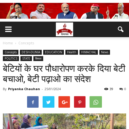
Home
Concepts
Concepts
DESH-DUNIA
EDUCATION
Health
HIMACHAL
News
POLITICS
STATE
शिमला
बेटियों के घर पौधारोपण करके दिया बेटी
बचाओ, बेटी पढ़ाओ का संदेश
By
Priyanka Chauhan
-
25/01/2024
39
0