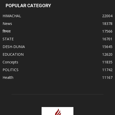
POPULAR CATEGORY
HIMACHAL
22004
News
18378
शिमला
17566
STATE
16701
DESH-DUNIA
15645
EDUCATION
12620
Concepts
11835
POLITICS
11742
Health
11167