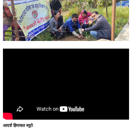
आदर्श हिमाचल ब्यूरो