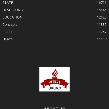
STATE
16701
DESH-DUNIA
15645
EDUCATION
12620
Concepts
11835
POLITICS
11742
Health
11167