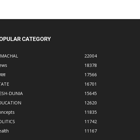
OPULAR CATEGORY
IMACHAL
22004
ews
18378
मला
17566
TATE
16701
ESH-DUNIA
15645
DUCATION
12620
oncepts
11835
OLITICS
11742
alth
11167