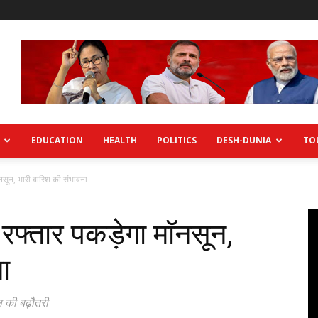
EDUCATION
HEALTH
POLITICS
DESH-DUNIA
TO
ाॅनसून, भारी बारिश की संभावना
ं रफ्तार पकड़ेगा माॅनसून,
ा
यस की बढ़ौतरी