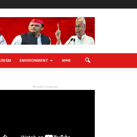
URISM
ENVIRONMENT
आस्था
Shoolini University