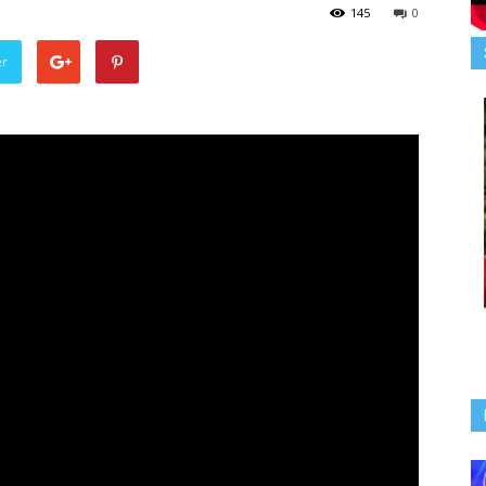
145
0
er