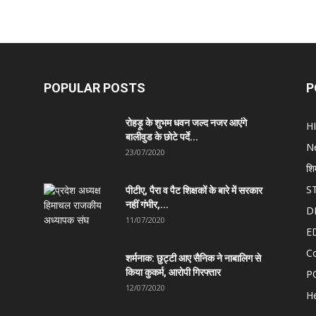
POPULAR POSTS
P
रोहड़ू के शुभम धवन जल्द नजर आएंगे
H
बालीवुड के छोटे पर्दे...
N
23/07/2020
शि
S
पीटीए, पैरा व पैट शिक्षकों के बारे में सरकार
नहीं गंभीर,...
D
11/07/2020
E
C
शर्मनाक: छुट्टी आए सैनिक ने नाबालिग से
किया कुकर्म, आरोपी गिरफ्तार
P
12/07/2020
He