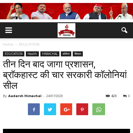
Home
EDUCATION
EDUCATION
Health
HIMACHAL
कोरोना
शिमला
तीन दिन बाद जागा प्रशासन,
ब्राॅकहास्ट की चार सरकारी काॅलोनियां
सील
By
Aadarsh Himachal
-
24/07/2020
423
0