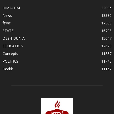
HIMACHAL
22006
News
18380
शिमला
17568
STATE
16703
DESH-DUNIA
15647
EDUCATION
12620
Concepts
11837
POLITICS
11743
Health
11167