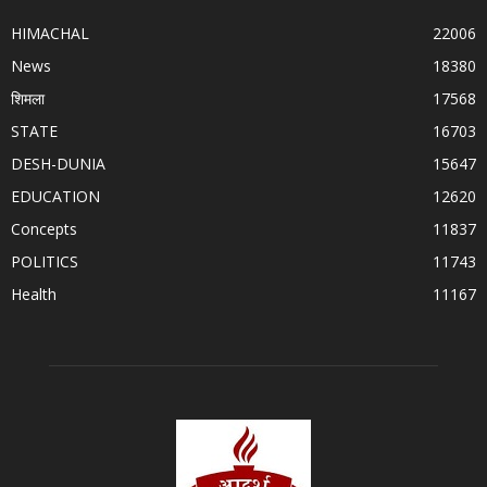
HIMACHAL
22006
News
18380
शिमला
17568
STATE
16703
DESH-DUNIA
15647
EDUCATION
12620
Concepts
11837
POLITICS
11743
Health
11167