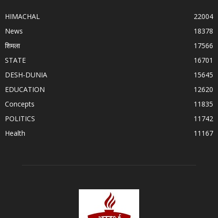
HIMACHAL
22004
News
18378
शिमला
17566
STATE
16701
DESH-DUNIA
15645
EDUCATION
12620
Concepts
11835
POLITICS
11742
Health
11167