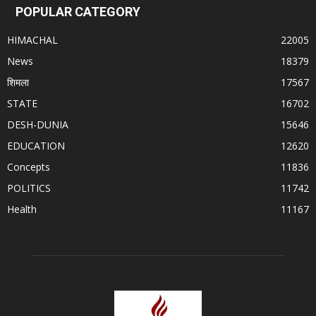
POPULAR CATEGORY
HIMACHAL
22005
News
18379
शिमला
17567
STATE
16702
DESH-DUNIA
15646
EDUCATION
12620
Concepts
11836
POLITICS
11742
Health
11167