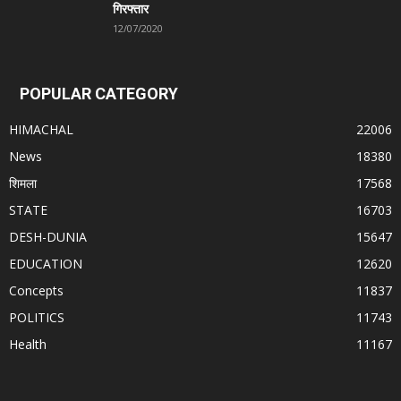
गिरफ्तार
12/07/2020
POPULAR CATEGORY
HIMACHAL
22006
News
18380
शिमला
17568
STATE
16703
DESH-DUNIA
15647
EDUCATION
12620
Concepts
11837
POLITICS
11743
Health
11167