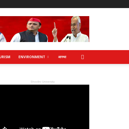
URISM
ENVIRONMENT
आस्था
Shoolini University