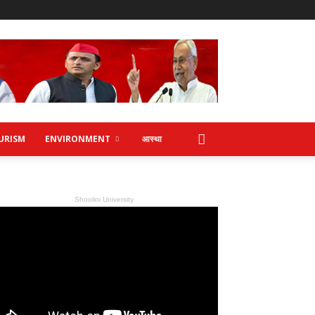
URISM
ENVIRONMENT
आस्था
Shoolini University