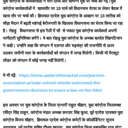
युवा कांग्रेस के कार्यकर्ताओं ने भाग लिया और विभिन्न मुद्दों पर चर्चा की गई।युवा
कांग्रेस कार्यकर्ताओं ने खासतौर पर 18 मार्च को विधानसभ घेराव क लेकर बैठक में
खास तौर पर चर्चा की। हिमाचल प्रदेश युवा कांग्रेस के आव्हान पर 18 तारीख को
चौड़ा मैदान में बढ़ती महंगाई बेरोजगारी के खिलाफ विधानसभा का घेराव किया जा रहा
है। रोहड़ू विधानसभा से इस रैली में सौ से ज्यादा युवा कांग्रेस कार्यकर्ता अपनी
भागीदारी सुनिश्चित करेंगे। ये बात रोहडू युवा कांग्रेस के अध्यक्ष बलदेव सिंहगटियान
ने कही। उन्होंने कहा कि संगठन में दलगत और षड्यंत्र की राजनीति से ऊपर
उठकर जमीनी स्तर के कार्यकर्ताओं को संगठन में जगह मिलेगी। किसी भी पैराशूट
लीडर को संगठन में कोई जगह नहीं मिलेगी।
ये भी पढ़ें:
https://www.aadarshhimachal.com/parents-
association-private-school-shimla-welcomed-the-
governments-decision-to-enact-a-law-on-fee-hike/
इस अवसर पर युवा कांग्रेस के जिला प्रभारी राहुल चौहान, युवा कांग्रेस जिलाध्यक्ष
रविंद्र सिंह ठाकुर, कांग्रेस मंडल अध्यक्ष करतार सिंह कुला, पूर्व प्रदेश प्रवक्ता युवा
कांग्रेस विजय चौहान, हिमाचल प्रदेश कांग्रेस कमेटी के कोऑर्डिनेटर सुजय
अग्रवाल, पूर्व प्रदेश सचिव दीपक खुराना, युवा कांग्रेस जिला महासचिव राज जुंटा,