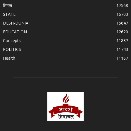
शिमला
17568
STATE
16703
DESH-DUNIA
15647
EDUCATION
12620
Concepts
11837
POLITICS
11743
Health
11167