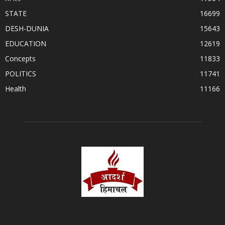
STATE
16699
DESH-DUNIA
15643
EDUCATION
12619
Concepts
11833
POLITICS
11741
Health
11166