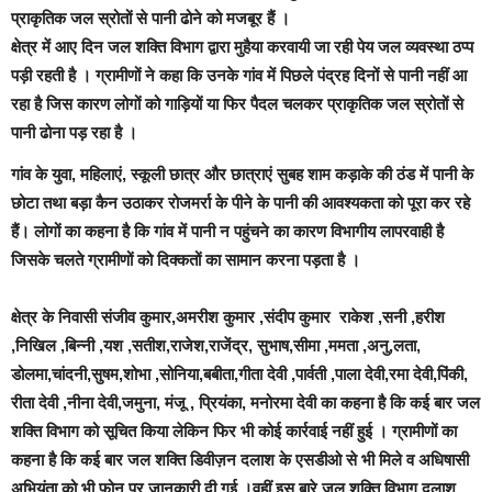
प्राकृतिक जल स्रोतों से पानी ढोने को मजबूर हैं ।
क्षेत्र में आए दिन जल शक्ति विभाग द्वारा मुहैया करवायी जा रही पेय जल व्यवस्था ठप्प
पड़ी रहती है । ग्रामीणों ने कहा कि उनके गांव में पिछले पंद्रह दिनों से पानी नहीं आ
रहा है जिस कारण लोगों को गाड़ियों या फिर पैदल चलकर प्राकृतिक जल स्रोतों से
पानी ढोना पड़ रहा है ।
गांव के युवा, महिलाएं, स्कूली छात्र और छात्राएं सुबह शाम कड़ाके की ठंड में पानी के
छोटा तथा बड़ा कैन उठाकर रोजमर्रा के पीने के पानी की आवश्यकता को पूरा कर रहे
हैं। लोगों का कहना है कि गांव में पानी न पहुंचने का कारण विभागीय लापरवाही है
जिसके चलते ग्रामीणों को दिक्कतों का सामान करना पड़ता है ।
क्षेत्र के निवासी संजीव कुमार,अमरीश कुमार ,संदीप कुमार राकेश ,सनी ,हरीश
,निखिल ,बिन्नी ,यश ,सतीश,राजेश,राजेंद्र, सुभाष,सीमा ,ममता ,अनु,लता,
डोलमा,चांदनी,सुषम,शोभा ,सोनिया,बबीता,गीता देवी ,पार्वती ,पाला देवी,रमा देवी,पिंकी,
रीता देवी ,नीना देवी,जमुना, मंजू , प्रियंका, मनोरमा देवी का कहना है कि कई बार जल
शक्ति विभाग को सूचित किया लेकिन फिर भी कोई कार्रवाई नहीं हुई । ग्रामीणों का
कहना है कि कई बार जल शक्ति डिवीज़न दलाश के एसडीओ से भी मिले व अधिषासी
अभियंता को भी फ़ोन पर जानकारी दी गई ।वहीं,इस बारे जल शक्ति विभाग दलाश