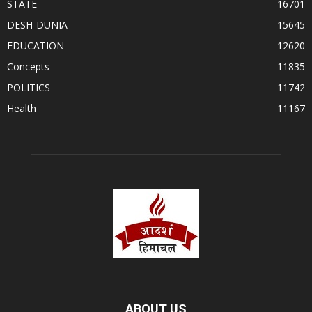
STATE
16701
DESH-DUNIA
15645
EDUCATION
12620
Concepts
11835
POLITICS
11742
Health
11167
ABOUT US