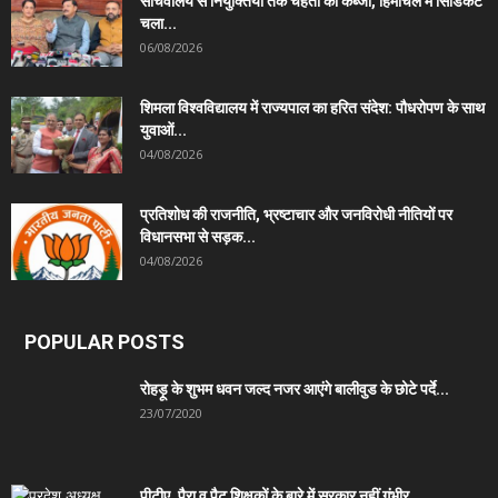
सचिवालय से नियुक्तियों तक चहेतों का कब्जा, हिमाचल में सिंडिकेट
चला...
06/08/2026
शिमला विश्वविद्यालय में राज्यपाल का हरित संदेश: पौधरोपण के साथ
युवाओं...
04/08/2026
प्रतिशोध की राजनीति, भ्रष्टाचार और जनविरोधी नीतियों पर
विधानसभा से सड़क...
04/08/2026
POPULAR POSTS
रोहड़ू के शुभम धवन जल्द नजर आएंगे बालीवुड के छोटे पर्दे...
23/07/2020
पीटीए, पैरा व पैट शिक्षकों के बारे में सरकार नहीं गंभीर,...