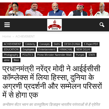
Home
ACHIEVEMENT
ACHIEVEMENT
Celebrity
Concepts
Delhi
DESH-DUNIA
E-Paper/PDF
EDUCATION
Employees
Entertainment
HIMACHAL
NEW DELHI
Photography
POLITICS
Prime Minister Narender Modi
Punjab
STATE
आस्था
शिमला
प्रधानमंत्री नरेंद्र मोदी ने आईईसीसी
कॉम्प्लेक्स में लिया हिस्सा, दुनिया के
अग्रणी प्रदर्शनी और सम्मेलन परिसरों
में से होगा एक
कन्वेंशन सेंटर भवन का वास्तुशिल्प डिजाइन भारतीय परंपराओं से है प्रेरित