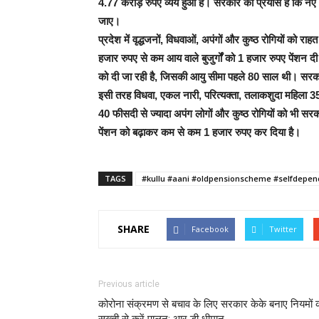
4.77 करोड़ रुपए व्यय हुआ है। सरकार का प्रयास है कि नए आ
जाए।
प्रदेश में वृद्धजनों, विधवाओं, अपंगों और कुष्ठ रोगियों को र
हजार रुपए से कम आय वाले बुजुर्गों को 1 हजार रुपए पेंशन द
को दी जा रही है, जिसकी आयु सीमा पहले 80 साल थी। सरकार 
इसी तरह विधवा, एकल नारी, परित्यक्ता, तलाकशुदा महिला 35
40 फीसदी से ज्यादा अपंग लोगों और कुष्ठ रोगियों को भी स
पेंशन को बढ़ाकर कम से कम 1 हजार रुपए कर दिया है।
TAGS
#kullu #aani #oldpensionscheme #selfdepen
SHARE
Facebook
Twitter
Previous article
कोरोना संक्रमण से बचाव के लिए सरकार केके बनाए नियमों 
सख्ती से करें पालन: आर डी धीमान