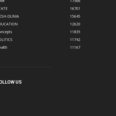
मला
17566
TATE
16701
ESH-DUNIA
15645
DUCATION
12620
oncepts
11835
OLITICS
11742
alth
11167
OLLOW US