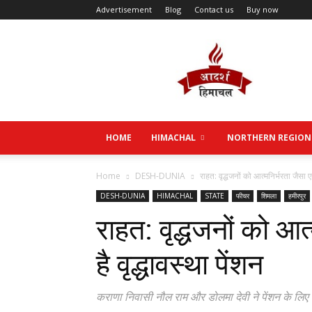
Advertisement
Blog
Contact us
Buy now
Aadarsh
Himachal
HOME
HIMACHAL
NORTHERN REGION
Home
DESH-DUNIA
राहत: वृद्धजनों को आत्मनिर्भरता जैसा एह
DESH-DUNIA
HIMACHAL
STATE
फीचर
शिमला
हमीरपुर
राहत: वृद्धजनों को आत
है वृद्धावस्था पेंशन
कराणा निवासी नौल राम और डोलमा देवी ने पेंशन के लि