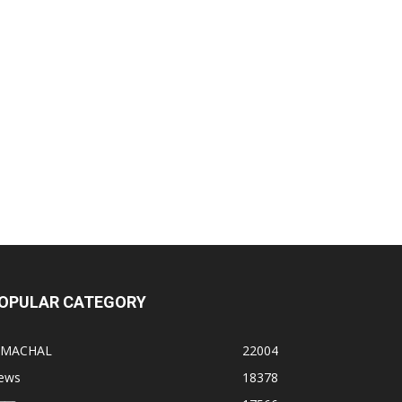
OPULAR CATEGORY
IMACHAL
22004
ews
18378