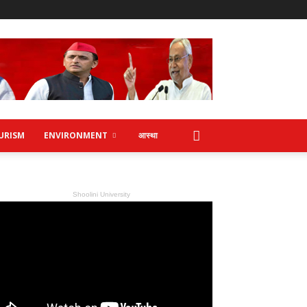
URISM
ENVIRONMENT
आस्था
Shoolini University