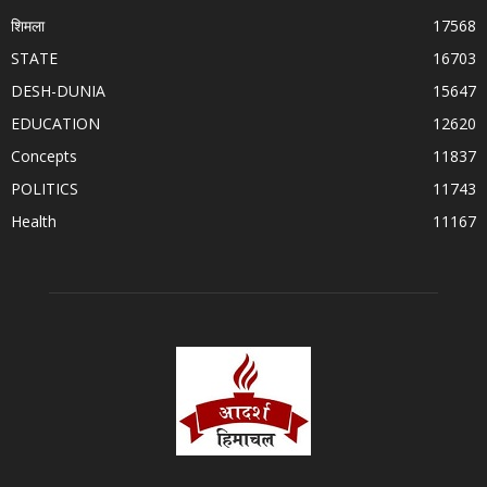
शिमला
17568
STATE
16703
DESH-DUNIA
15647
EDUCATION
12620
Concepts
11837
POLITICS
11743
Health
11167