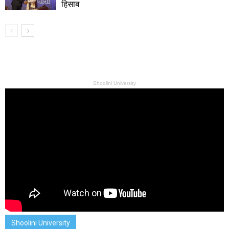
हिसाब
Shoolini University
Shoolini University