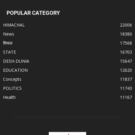
POPULAR CATEGORY
HIMACHAL
22006
News
18380
शिमला
17568
STATE
16703
DESH-DUNIA
15647
EDUCATION
12620
Concepts
11837
POLITICS
11743
Health
11167