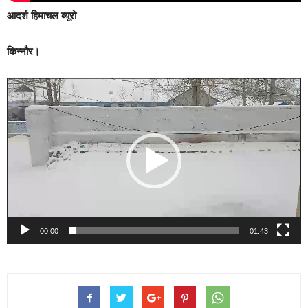
आदर्श हिमाचल ब्यूरो
किन्नौर।
Video
Player
00:00
01:43