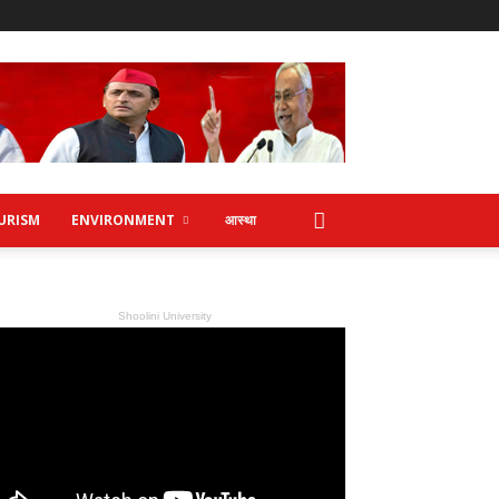
URISM
ENVIRONMENT
आस्था
Shoolini University