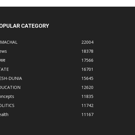
OPULAR CATEGORY
IMACHAL
22004
ews
18378
मला
17566
TATE
16701
ESH-DUNIA
15645
DUCATION
12620
oncepts
11835
OLITICS
11742
alth
11167