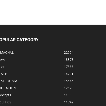
OPULAR CATEGORY
IMACHAL
22004
ews
18378
मला
17566
TATE
16701
ESH-DUNIA
15645
DUCATION
12620
oncepts
11835
OLITICS
11742