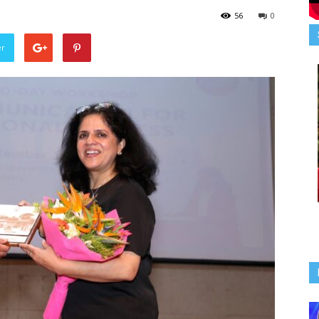
56
0
er