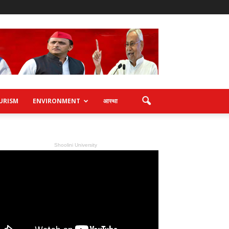
URISM
ENVIRONMENT
आस्था
Shoolini University