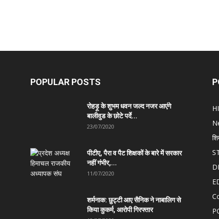
POPULAR POSTS
P
रोहड़ू के शुभम धवन जल्द नजर आएंगे
H
बालीवुड के छोटे पर्दे...
N
23/07/2020
शि
S
पीटीए, पैरा व पैट शिक्षकों के बारे में सरकार
नहीं गंभीर,...
D
11/07/2020
E
C
शर्मनाक: छुट्टी आए सैनिक ने नाबालिग से
किया कुकर्म, आरोपी गिरफ्तार
P