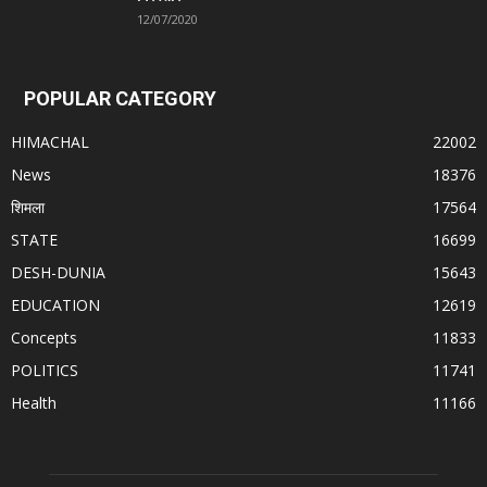
12/07/2020
POPULAR CATEGORY
HIMACHAL
22002
News
18376
शिमला
17564
STATE
16699
DESH-DUNIA
15643
EDUCATION
12619
Concepts
11833
POLITICS
11741
Health
11166