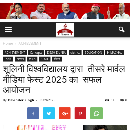
Home
ACHIEVEMENT
ACHIEVEMENT
Concepts
DESH-DUNIA
district
EDUCATION
HIMACHAL
india
News
solan
STATE
सोलन
शूलिनी विश्वविद्यालय द्वारा तीसरे मार्वल
मीडिया फेस्ट 2025 का सफल
आयोजन
By
Devinder Singh
-
30/09/2025
57
0