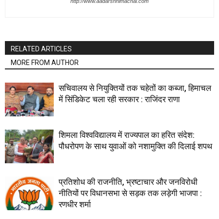
http://www.aadarshhimachal.com
RELATED ARTICLES
MORE FROM AUTHOR
सचिवालय से नियुक्तियों तक चहेतों का कब्जा, हिमाचल
में सिंडिकेट चला रही सरकार : राजिंदर राणा
शिमला विश्वविद्यालय में राज्यपाल का हरित संदेश:
पौधरोपण के साथ युवाओं को नशामुक्ति की दिलाई शपथ
प्रतिशोध की राजनीति, भ्रष्टाचार और जनविरोधी
नीतियों पर विधानसभा से सड़क तक लड़ेगी भाजपा :
रणधीर शर्मा