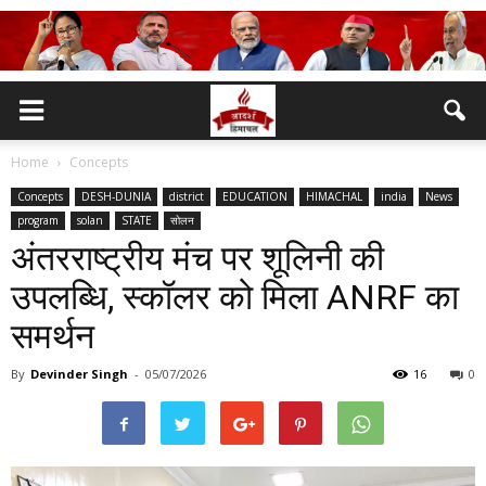
Home
Concepts
Concepts
DESH-DUNIA
district
EDUCATION
HIMACHAL
india
News
program
solan
STATE
सोलन
अंतरराष्ट्रीय मंच पर शूलिनी की
उपलब्धि, स्कॉलर को मिला ANRF का
समर्थन
By
Devinder Singh
-
05/07/2026
16
0