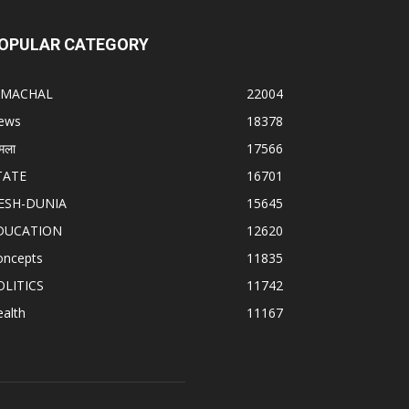
OPULAR CATEGORY
IMACHAL
22004
ews
18378
मला
17566
TATE
16701
ESH-DUNIA
15645
DUCATION
12620
oncepts
11835
OLITICS
11742
alth
11167