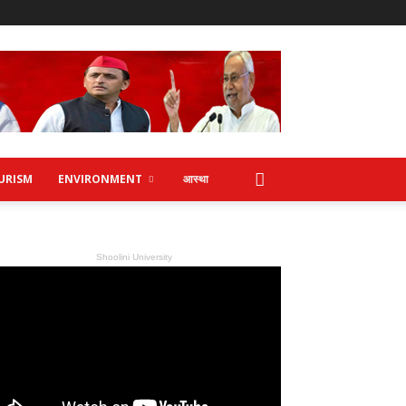
URISM
ENVIRONMENT
आस्था
Shoolini University