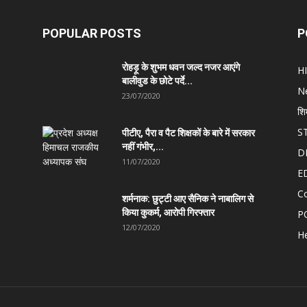
POPULAR POSTS
P
रोहड़ू के शुभम धवन जल्द नजर आएंगे
H
बालीवुड के छोटे पर्दे...
N
23/07/2020
शि
S
पीटीए, पैरा व पैट शिक्षकों के बारे में सरकार
नहीं गंभीर,...
D
11/07/2020
E
C
शर्मनाक: छुट्टी आए सैनिक ने नाबालिग से
किया कुकर्म, आरोपी गिरफ्तार
P
12/07/2020
He