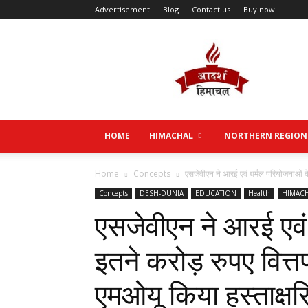
Advertisement
Blog
Contact us
Buy now
Aadarsh
Himachal
HOME
HIMACHAL
NORTHERN REGION
Home
Concepts
एसजेवीएन ने आरई एवं धर्मल परियोजनाओं के
Concepts
DESH-DUNIA
EDUCATION
Health
HIMAC
एसजेवीएन ने आरई एवं
इतने करोड़ रुपए वित
एमओयू किया हस्ताक्ष