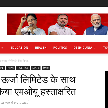
EDUCATION
HEALTH
POLITICS
DESH-DUNIA
TO
 पावर ट्रेडिंग के लिए किया...
HAL
News
POLITICS
STATE
शिमला
 ऊर्जा लिमिटेड के साथ
किया एमओयू हस्ताक्षरि‍त
 रूप में करेगा कार्य