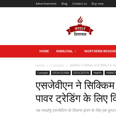
Advertisement
Blog
Contact us
Buy now
Aadarsh
Himachal
HOME
HIMACHAL
NORTHERN REGION
Home
Concepts
एसजेवीएन ने सिक्किम ऊर्जा लिमिटेड के साथ
Concepts
DESH-DUNIA
EDUCATION
Health
HIMAC
एसजेवीएन ने सिक्किम
पावर ट्रेडिंग के लिए 
यह एमओयू एसजेवीएन के विकास इंजन के लिए एक बूस्टर के