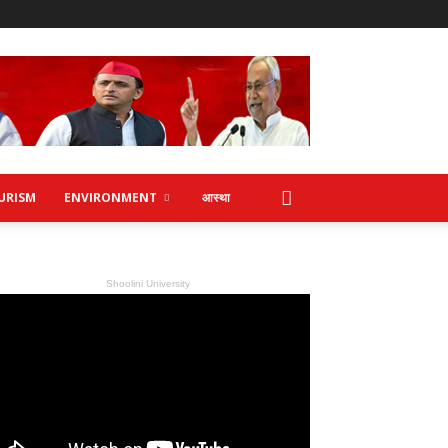
URISM
ENVIRONMENT
आस्था
Shoolini University