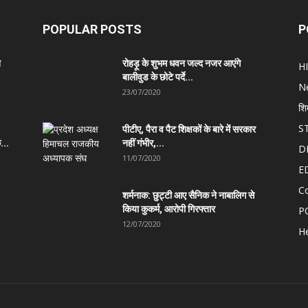
POPULAR POSTS
P
त
रोहड़ू के शुभम धवन जल्द नजर आएंगे
H
बालीवुड के छोटे पर्दे...
N
23/07/2020
शि
S
पीटीए, पैरा व पैट शिक्षकों के बारे में सरकार
...
नहीं गंभीर,...
D
11/07/2020
E
C
शर्मनाक: छुट्टी आए सैनिक ने नाबालिग से
किया कुकर्म, आरोपी गिरफ्तार
P
12/07/2020
He