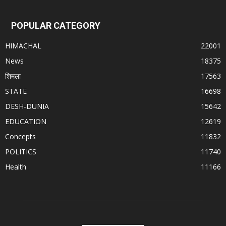
POPULAR CATEGORY
HIMACHAL
22001
News
18375
शिमला
17563
STATE
16698
DESH-DUNIA
15642
EDUCATION
12619
Concepts
11832
POLITICS
11740
Health
11166