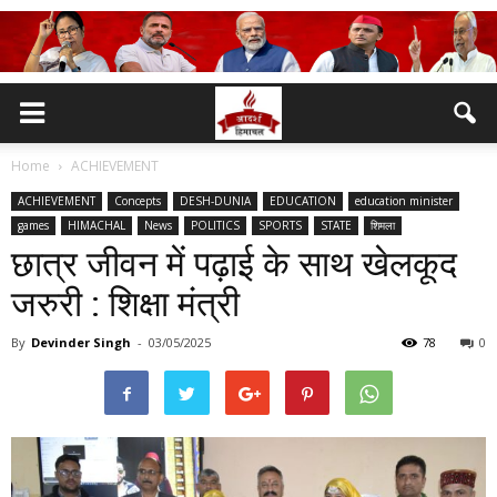
Home
ACHIEVEMENT
ACHIEVEMENT
Concepts
DESH-DUNIA
EDUCATION
education minister
games
HIMACHAL
News
POLITICS
SPORTS
STATE
शिमला
छात्र जीवन में पढ़ाई के साथ खेलकूद
जरुरी : शिक्षा मंत्री
By
Devinder Singh
-
03/05/2025
78
0