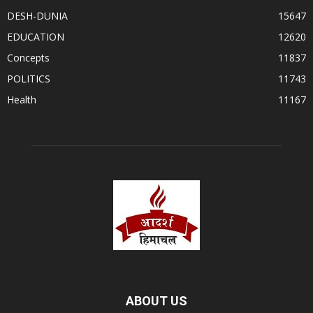
DESH-DUNIA
15647
EDUCATION
12620
Concepts
11837
POLITICS
11743
Health
11167
ABOUT US