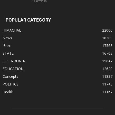
12/07/2020
POPULAR CATEGORY
HIMACHAL
22006
News
18380
शिमला
17568
STATE
16703
DESH-DUNIA
15647
EDUCATION
12620
Concepts
11837
POLITICS
11743
Health
11167