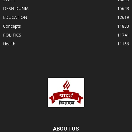
DESH-DUNIA
15643
EDUCATION
12619
Concepts
11833
POLITICS
11741
Health
11166
ABOUT US