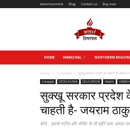
Advertisement
Blog
Contact us
Buy now
Aadarsh
Himachal
HOME
HIMACHAL
NORTHERN REGION
Home
Concepts
सुक्खू सरकार प्रदेश के उद्योगों को बर्बाद
Concepts
DESH-DUNIA
EDUCATION
Health
HIMAC
सुक्खू सरकार प्रदेश के
चाहती है- जयराम ठाक
बोले....इससे स्टील और सीमेंट के भी बढ़ेंगे दाम, आपदा प्