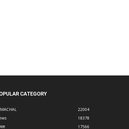
OPULAR CATEGORY
IMACHAL
22004
ews
18378
मला
17566