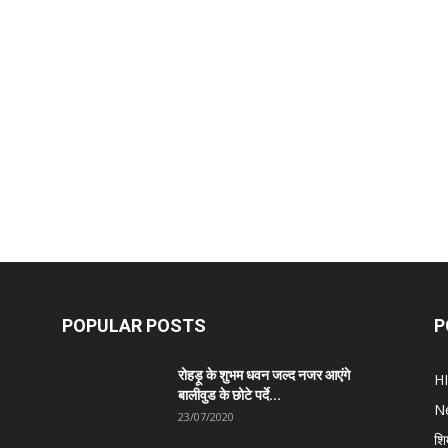
POPULAR POSTS
P
रोहड़ू के शुभम धवन जल्द नजर आएंगे
H
बालीवुड के छोटे पर्दे...
N
23/07/2020
शि