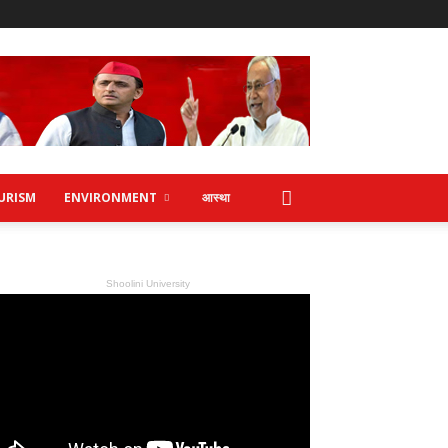
URISM
ENVIRONMENT
आस्था
Shoolini University