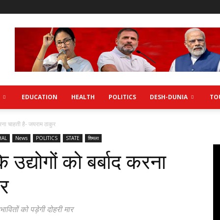
EDUCATION
HEALTH
POLITICS
DESH-DUNIA
TO
 करना चाहती है- जयराम ठाकुर
HAL
News
POLITICS
STATE
शिमला
 उद्योगों को बर्बाद करना
ुर
रभावितों को पड़ेगी दोहरी मार