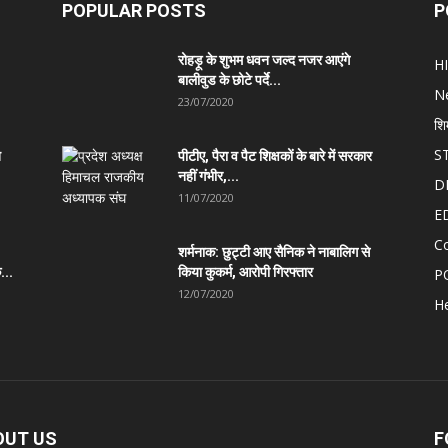
POPULAR POSTS
P
रोहड़ू के शुभम धवन जल्द नजर आएंगे
H
बालीवुड के छोटे पर्दे...
N
23/07/2020
शि
S
त
पीटीए, पैरा व पैट शिक्षकों के बारे में सरकार
नहीं गंभीर,...
D
11/07/2020
E
C
शर्मनाक: छुट्टी आए सैनिक ने नाबालिग से
...
किया कुकर्म, आरोपी गिरफ्तार
P
12/07/2020
He
OUT US
F