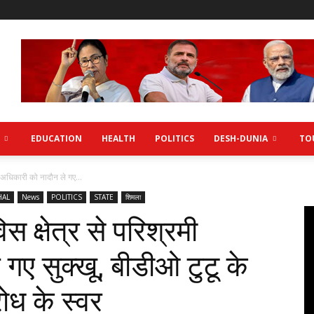
EDUCATION
HEALTH
POLITICS
DESH-DUNIA
TO
मी अधिकारी को नादौन ले गए...
HAL
News
POLITICS
STATE
शिमला
स क्षेत्र से परिश्रमी
गए सुक्खू, बीडीओ टुटू के
ोध के स्वर