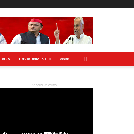
URISM
ENVIRONMENT
आस्था
Shoolini University