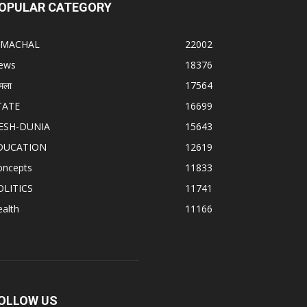
OPULAR CATEGORY
IMACHAL
22002
ews
18376
मला
17564
TATE
16699
ESH-DUNIA
15643
DUCATION
12619
oncepts
11833
OLITICS
11741
alth
11166
OLLOW US