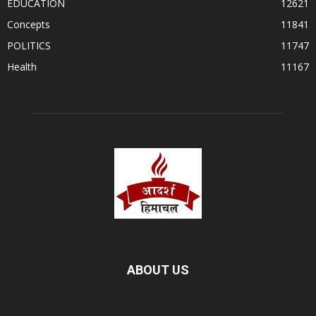
EDUCATION
12621
Concepts
11841
POLITICS
11747
Health
11167
ABOUT US