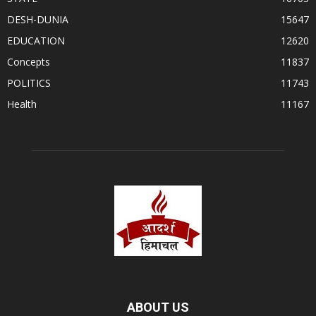
DESH-DUNIA
15647
EDUCATION
12620
Concepts
11837
POLITICS
11743
Health
11167
ABOUT US