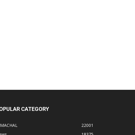
OPULAR CATEGORY
IMACHAL
22001
ews
18375