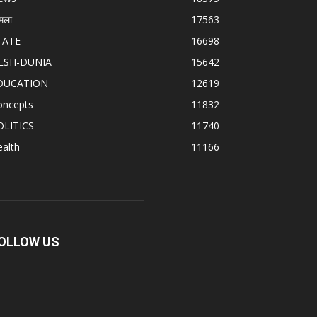
मला
17563
TATE
16698
ESH-DUNIA
15642
DUCATION
12619
oncepts
11832
OLITICS
11740
alth
11166
OLLOW US