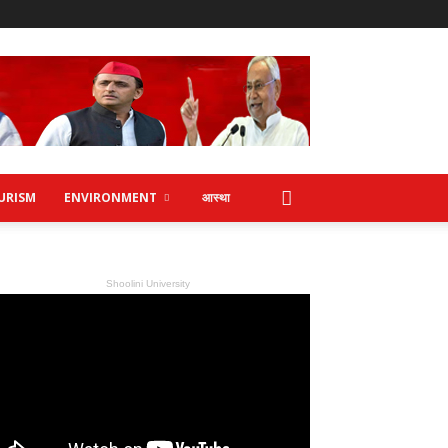
URISM
ENVIRONMENT
आस्था
Shoolini University