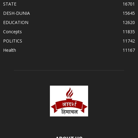
STATE
16701
DESH-DUNIA
15645
EDUCATION
12620
Concepts
11835
POLITICS
11742
Health
11167