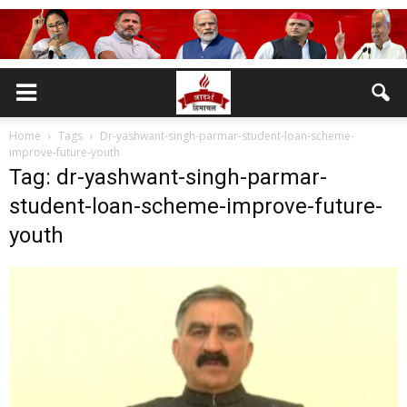
Home
Tags
Dr-yashwant-singh-parmar-student-loan-scheme-
improve-future-youth
Tag: dr-yashwant-singh-parmar-
student-loan-scheme-improve-future-
youth