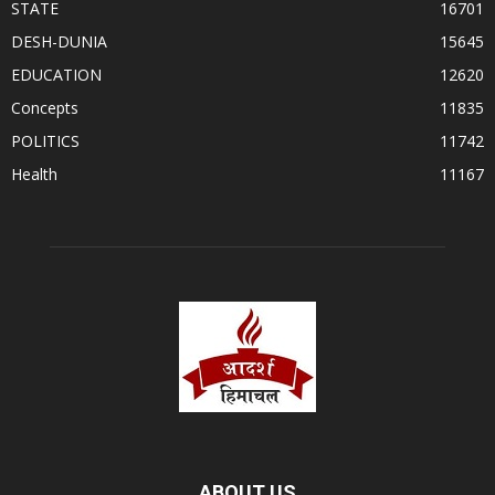
STATE
16701
DESH-DUNIA
15645
EDUCATION
12620
Concepts
11835
POLITICS
11742
Health
11167
ABOUT US