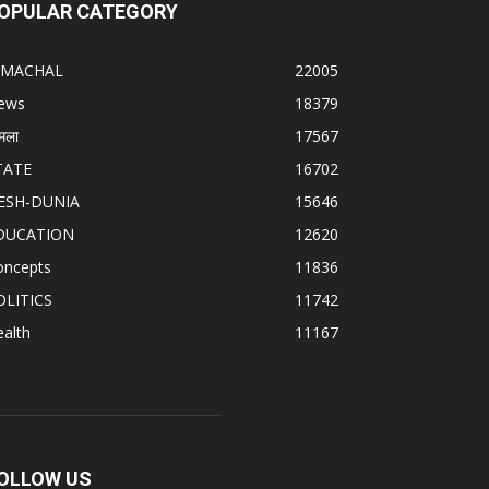
OPULAR CATEGORY
IMACHAL
22005
ews
18379
मला
17567
TATE
16702
ESH-DUNIA
15646
DUCATION
12620
oncepts
11836
OLITICS
11742
alth
11167
OLLOW US