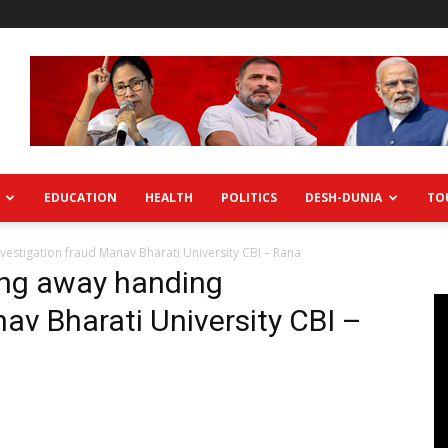
EDUCATION
HEALTH
POLITICS
DESH-DUNIA
TO
estigation fraud Manav Bharati University CBI – Rana
ing away handing
av Bharati University CBI –