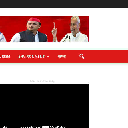
URISM
ENVIRONMENT
आस्था
Shoolini University