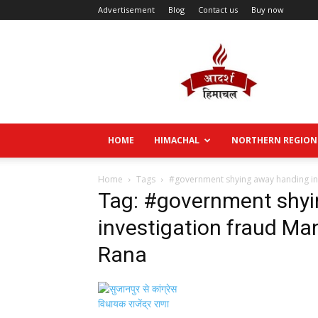
Advertisement
Blog
Contact us
Buy now
Aadarsh
Himachal
HOME
HIMACHAL
NORTHERN REGION
Home
Tags
#government shying away handing inv
Tag: #government shy
investigation fraud Man
Rana