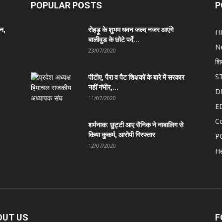
POPULAR POSTS
P
ान,
रोहड़ू के शुभम धवन जल्द नजर आएंगे
H
बालीवुड के छोटे पर्दे...
N
23/07/2020
शि
S
पीटीए, पैरा व पैट शिक्षकों के बारे में सरकार
नहीं गंभीर,...
D
11/07/2020
E
C
शर्मनाक: छुट्टी आए सैनिक ने नाबालिग से
किया कुकर्म, आरोपी गिरफ्तार
P
12/07/2020
He
OUT US
F