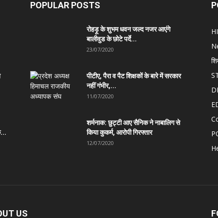
POPULAR POSTS
P
रोहड़ू के शुभम धवन जल्द नजर आएंगे
H
बालीवुड के छोटे पर्दे...
N
23/07/2020
शि
S
त
पीटीए, पैरा व पैट शिक्षकों के बारे में सरकार
नहीं गंभीर,...
D
11/07/2020
E
C
शर्मनाक: छुट्टी आए सैनिक ने नाबालिग से
...
किया कुकर्म, आरोपी गिरफ्तार
P
12/07/2020
He
OUT US
F