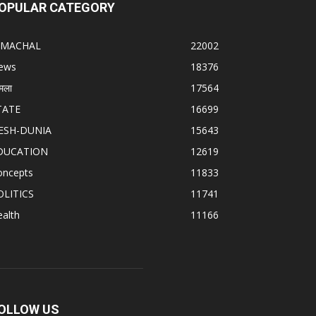
OPULAR CATEGORY
IMACHAL
22002
ews
18376
मला
17564
TATE
16699
ESH-DUNIA
15643
DUCATION
12619
oncepts
11833
OLITICS
11741
alth
11166
OLLOW US