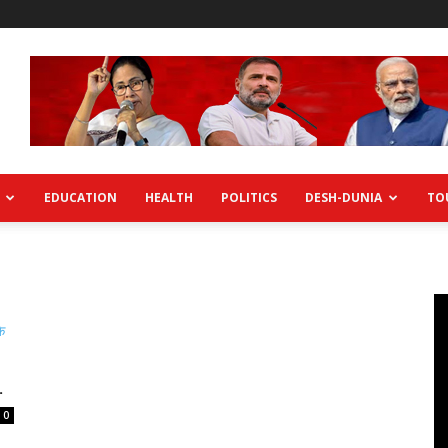
EDUCATION
HEALTH
POLITICS
DESH-DUNIA
TO
.
0