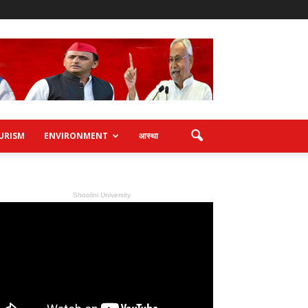
URISM
ENVIRONMENT
आस्था
Shoolini University