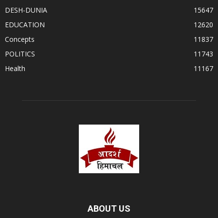
DESH-DUNIA
15647
EDUCATION
12620
Concepts
11837
POLITICS
11743
Health
11167
ABOUT US