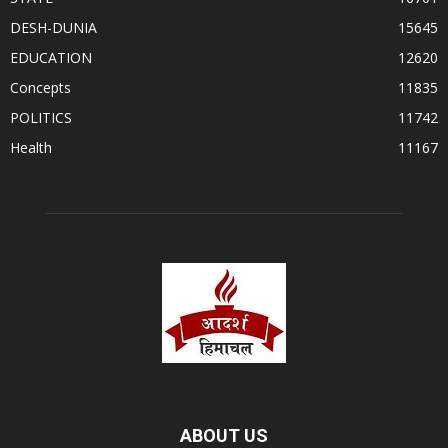
DESH-DUNIA
15645
EDUCATION
12620
Concepts
11835
POLITICS
11742
Health
11167
ABOUT US