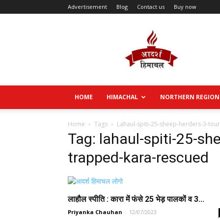
Advertisement
Blog
Contact us
Buy now
Aadarsh
Himachal
HOME
HIMACHAL
NORTHERN REGION
Home
Tags
Lahaul-spiti-25-sheep-herders-3-tou
Tag: lahaul-spiti-25-sh
trapped-kara-rescued
लाहौल स्पीति : कारा में फंसे 25 भेड़ पालकों व 3...
Priyanka Chauhan
-
12/07/2023