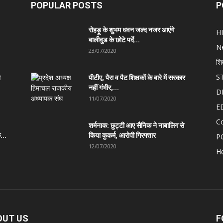
POPULAR POSTS
P
रोहड़ू के शुभम धवन जल्द नजर आएंगे
H
बालीवुड के छोटे पर्दे...
N
23/07/2020
शि
S
त
पीटीए, पैरा व पैट शिक्षकों के बारे में सरकार
नहीं गंभीर,...
D
11/07/2020
E
C
शर्मनाक: छुट्टी आए सैनिक ने नाबालिग से
...
किया कुकर्म, आरोपी गिरफ्तार
P
12/07/2020
He
OUT US
F