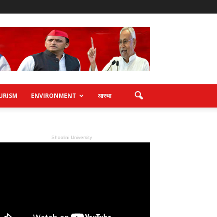
URISM
ENVIRONMENT
आस्था
Shoolini University