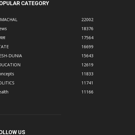
OPULAR CATEGORY
IMACHAL
22002
ews
18376
मला
17564
TATE
16699
ESH-DUNIA
15643
DUCATION
12619
oncepts
11833
OLITICS
11741
alth
11166
OLLOW US