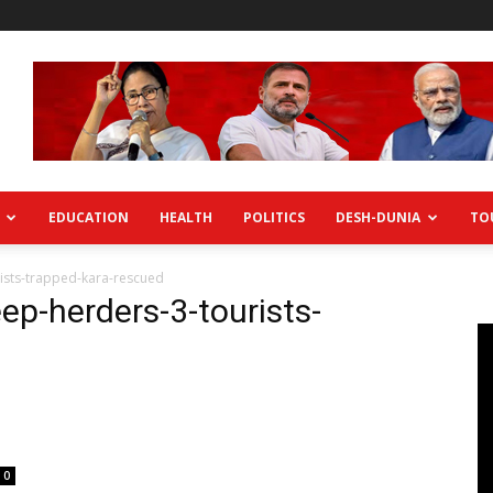
EDUCATION
HEALTH
POLITICS
DESH-DUNIA
TO
rists-trapped-kara-rescued
eep-herders-3-tourists-
0