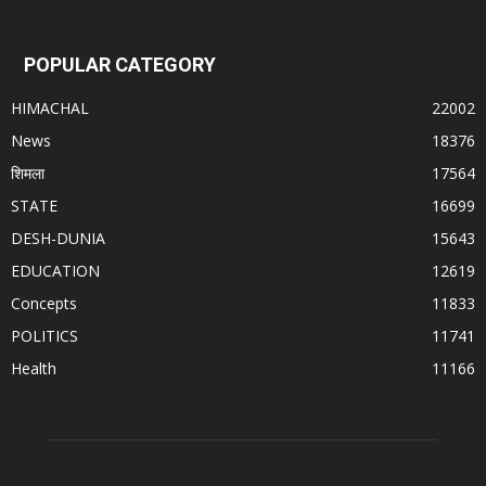
POPULAR CATEGORY
HIMACHAL
22002
News
18376
शिमला
17564
STATE
16699
DESH-DUNIA
15643
EDUCATION
12619
Concepts
11833
POLITICS
11741
Health
11166