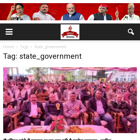
Home
Tags
State_government
Tag: state_government