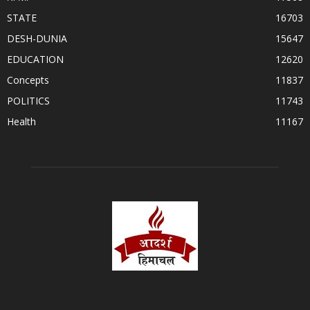
STATE
16703
DESH-DUNIA
15647
EDUCATION
12620
Concepts
11837
POLITICS
11743
Health
11167