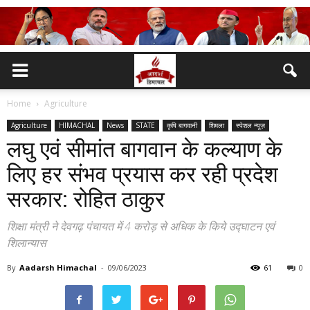
Home
Agriculture
Agriculture
HIMACHAL
News
STATE
कृषि बागवानी
शिमला
स्पेशल न्यूज़
लघु एवं सीमांत बागवान के कल्याण के
लिए हर संभव प्रयास कर रही प्रदेश
सरकार: रोहित ठाकुर
शिक्षा मंत्री ने देवगढ़ पंचायत में 4 करोड़ से अधिक के किये उद्घाटन एवं
शिलान्यास
By
Aadarsh Himachal
-
09/06/2023
61
0